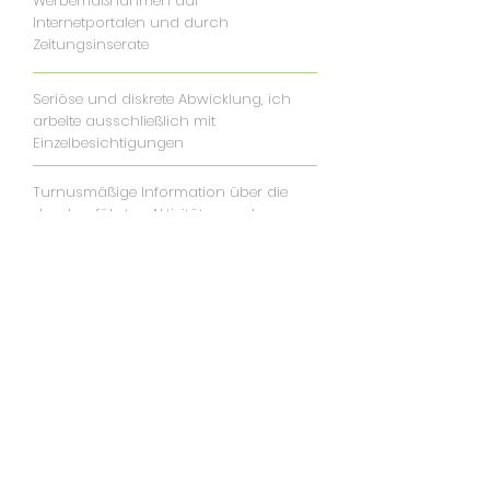
Werbemaßnahmen auf
Internetportalen und durch
Zeitungsinserate
Seriöse und diskrete Abwicklung, ich
arbeite ausschließlich mit
Einzelbesichtigungen
Turnusmäßige Information über die
durchgeführten Aktivitäten und
Ergebnisse
Optimierung der Grundrisse
Erstellung des Mietvertrages
Durchführung der Übergabe